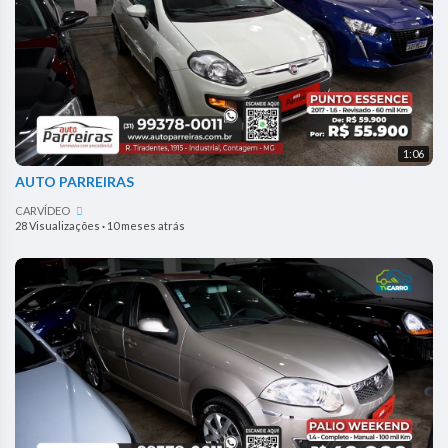
1:06
AUTO PARREIRAS
CARVÍDEO
28 Visualizações
·
10 meses atrás