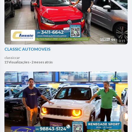
0:15
CLASSIC AUTOMOVEIS
classiccar
15 Visualizações
·
2 meses atrás