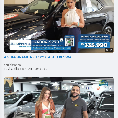
0:32
AGUIA BRANCA - TOYOTA HILUX SW4
aguiabranca
12 Visualizações
·
2 meses atrás