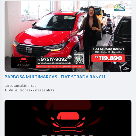
0:26
BARBOSA MULTIMARCAS - FIAT STRADA RANCH
barbosamultimarcas
13 Visualizações
·
2 meses atrás