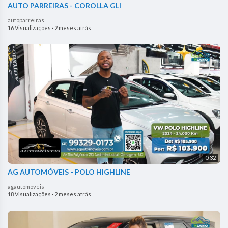
AUTO PARREIRAS - COROLLA GLI
autoparreiras
16 Visualizações
·
2 meses atrás
0:32
AG AUTOMÓVEIS - POLO HIGHLINE
agautomoveis
18 Visualizações
·
2 meses atrás