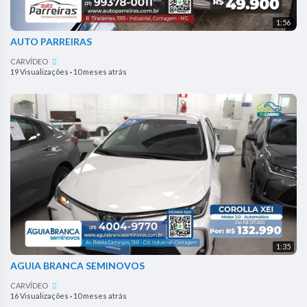
1:56
AUTO PARREIRAS
CARVÍDEO
19 Visualizações
·
10 meses atrás
1:35
AGUIA BRANCA SEMINOVOS
CARVÍDEO
16 Visualizações
·
10 meses atrás