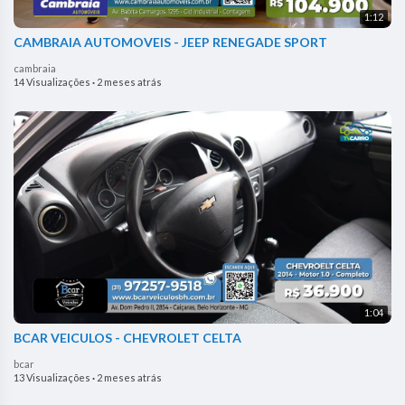
1:12
CAMBRAIA AUTOMOVEIS - JEEP RENEGADE SPORT
cambraia
14 Visualizações
·
2 meses atrás
1:04
BCAR VEICULOS - CHEVROLET CELTA
bcar
13 Visualizações
·
2 meses atrás