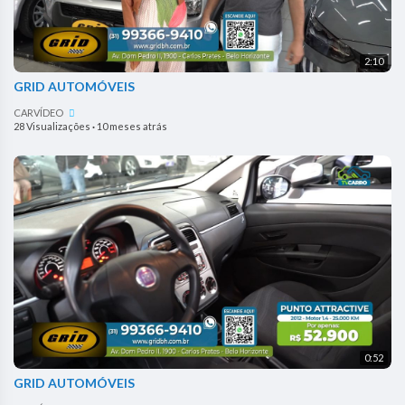
2:10
GRID AUTOMÓVEIS
CARVÍDEO
28 Visualizações
·
10 meses atrás
0:52
GRID AUTOMÓVEIS