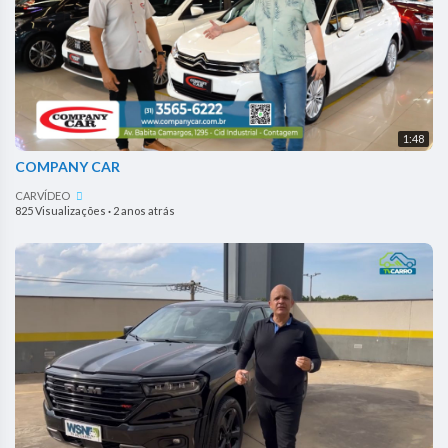
1:48
COMPANY CAR
CARVÍDEO
825 Visualizações
·
2 anos atrás