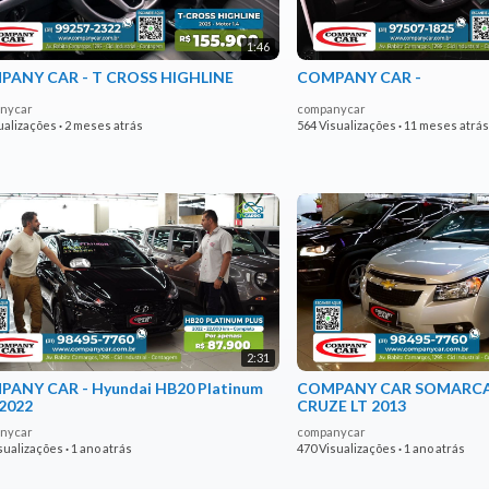
1:46
ANY CAR - T CROSS HIGHLINE
COMPANY CAR -
nycar
companycar
ualizações
·
2 meses atrás
564 Visualizações
·
11 meses atrás
2:31
ANY CAR - Hyundai HB20 Platinum
COMPANY CAR SOMARCA
 2022
CRUZE LT 2013
nycar
companycar
sualizações
·
1 ano atrás
470 Visualizações
·
1 ano atrás