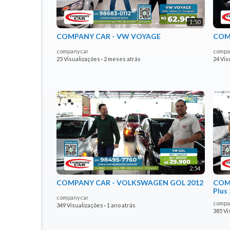
1:50
COMPANY CAR - VW VOYAGE
COMP
companycar
compa
25 Visualizações
·
2 meses atrás
24 Vis
2:54
COMPANY CAR - VOLKSWAGEN GOL 2012
COMP
Plus
companycar
compa
349 Visualizações
·
1 ano atrás
385 Vi