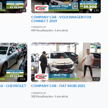
1:09
1:43
COMPANY CAR - VOLKSWAGEN FOX
CONNECT 2019
companycar
459 Visualizações
·
1 ano atrás
2:13
2:25
S - CHEVROLET
COMPANY CAR - FIAT MOBI 2021
companycar
502 Visualizações
·
1 ano atrás