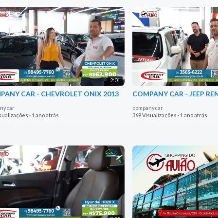
2:01
PANY CAR - CHEVROLET ONIX 2013
COMPANY CAR - JEEP RE
nycar
companycar
sualizações
·
1 ano atrás
369 Visualizações
·
1 ano atrás