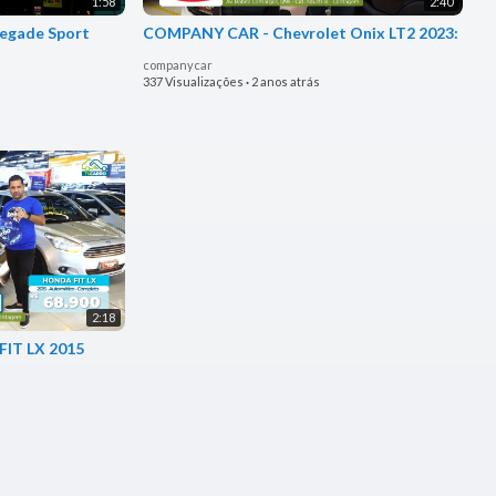
1:58
2:40
egade Sport
COMPANY CAR - Chevrolet Onix LT2 2023:
companycar
337 Visualizações
·
2 anos atrás
2:18
IT LX 2015