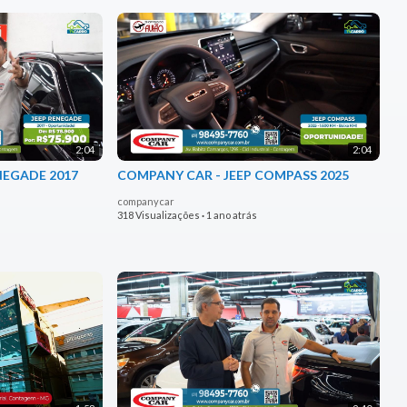
2:04
2:04
NEGADE 2017
COMPANY CAR - JEEP COMPASS 2025
companycar
318 Visualizações
·
1 ano atrás