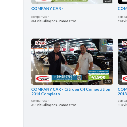
2:10
COMPANY CAR -
COMP
companycar
compa
341 Visualizações
·
2 anos atrás
613 Vi
3:33
COMPANY CAR - Citroen C4 Competition
COM
2014 Completo
2013
companycar
compa
313 Visualizações
·
2 anos atrás
304 Vi