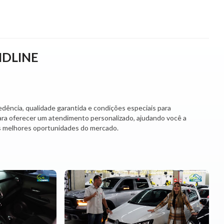
NDLINE
dência, qualidade garantida e condições especiais para
para oferecer um atendimento personalizado, ajudando você a
as melhores oportunidades do mercado.
eículo com toda a confiança que você merece.
nosso estoque.
 para você sair de carro novo! 🚘✨