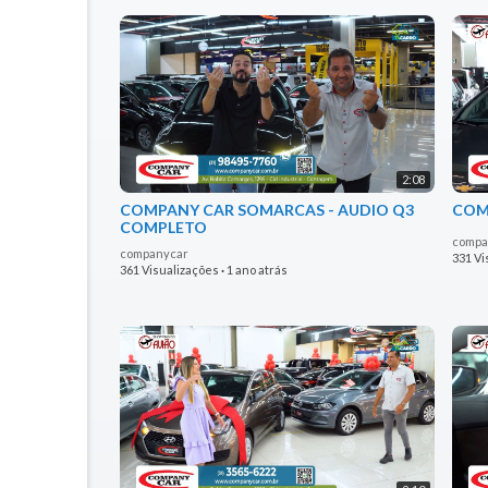
2:08
COMPANY CAR SOMARCAS - AUDIO Q3
COM
COMPLETO
compa
companycar
331 Vi
361 Visualizações
·
1 ano atrás