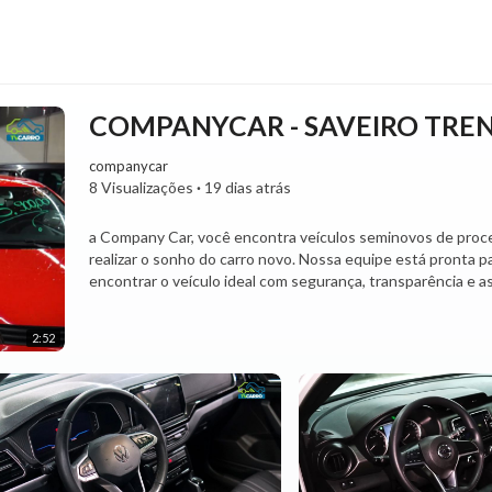
COMPANYCAR - SAVEIRO TRE
companycar
8 Visualizações
·
19 dias atrás
⁣a Company Car, você encontra veículos seminovos de proce
realizar o sonho do carro novo. Nossa equipe está pronta 
encontrar o veículo ideal com segurança, transparência e 
Aqui você pode comprar, vender, trocar e financiar o seu v
📍 Visite a Company Car no Shopping do Avião e conheça 
2:52
📲 Fale com nossa equipe e descubra as melhores ofertas!
(31) 99257-2322
Company Car – Qualidade, confiança e excelentes negócios