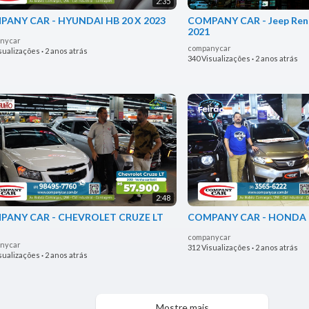
2:35
ANY CAR - HYUNDAI HB 20 X 2023
COMPANY CAR - Jeep Ren
2021
nycar
companycar
sualizações
·
2 anos atrás
340 Visualizações
·
2 anos atrás
2:48
PANY CAR - CHEVROLET CRUZE LT
COMPANY CAR - HONDA F
companycar
nycar
312 Visualizações
·
2 anos atrás
sualizações
·
2 anos atrás
Mostre mais