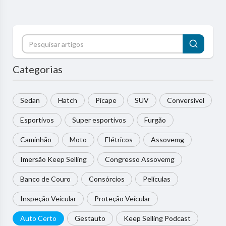
Categorias
Sedan
Hatch
Picape
SUV
Conversível
Esportivos
Super esportivos
Furgão
Caminhão
Moto
Elétricos
Assovemg
Imersão Keep Selling
Congresso Assovemg
Banco de Couro
Consórcios
Películas
Inspeção Veícular
Proteção Veícular
Auto Certo
Gestauto
Keep Selling Podcast