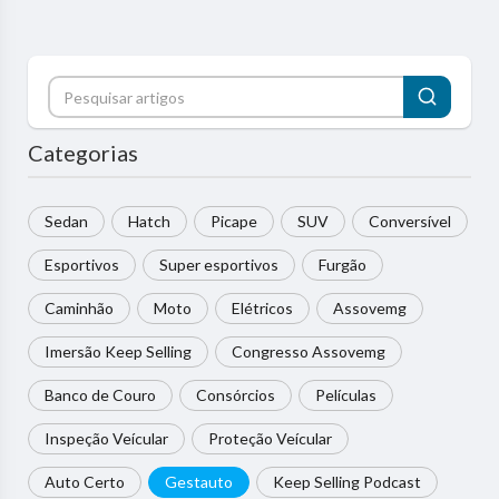
Categorias
Sedan
Hatch
Picape
SUV
Conversível
Esportivos
Super esportivos
Furgão
Caminhão
Moto
Elétricos
Assovemg
Imersão Keep Selling
Congresso Assovemg
Banco de Couro
Consórcios
Películas
Inspeção Veícular
Proteção Veícular
Auto Certo
Gestauto
Keep Selling Podcast