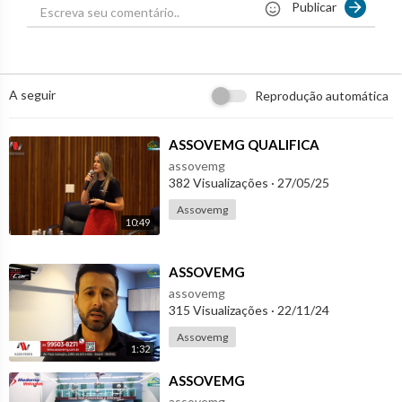
Publicar
📘Facebook: webseminovos
🎵TikTok: wsntvdocarro
🐦 X: webseminovos
🔗 Site de Classificados: webseminovos.com.br
📈 Sobre o Carvídeo
A seguir
Reprodução automática
O carvideo.com.br é uma plataforma exclusiva de vídeos de ofe
rtas de veículos novos e seminovos, abrangendo diversas lojas
⁣ASSOVEMG QUALIFICA
e ampliando sua presença online. Seu estoque será bem ranquea
assovemg
do no Google e visto por milhares de compradores em todo o B
382 Visualizações
·
27/05/25
rasil.
Para assinar: lp.carvideo.com.br
Assovemg
10:49
⁣ASSOVEMG
assovemg
315 Visualizações
·
22/11/24
Assovemg
1:32
⁣ASSOVEMG
assovemg