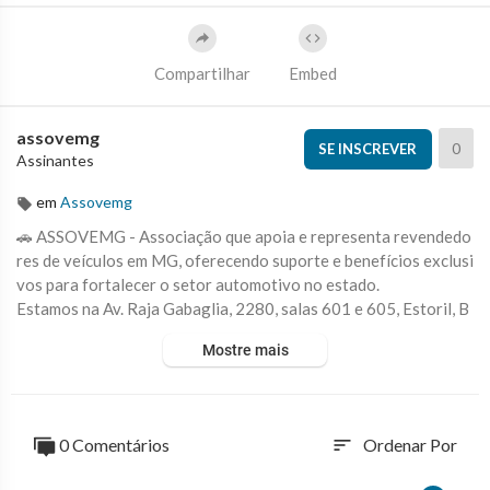
Compartilhar
Embed
assovemg
0
SE INSCREVER
Assinantes
em
Assovemg
🚗 ASSOVEMG - Associação que apoia e representa revendedo
res de veículos em MG, oferecendo suporte e benefícios exclusi
vos para fortalecer o setor automotivo no estado.
Estamos na Av. Raja Gabaglia, 2280, salas 601 e 605, Estoril, B
H/MG.
Mostre mais
Telefone: (31) 3392-7484
Siga-nos também pelos nossos canais para ficar por dentro de t
odas as novidades e ofertas imperdíveis!
0 Comentários
Ordenar Por
sort
📸 Instagram: @wsntvdocarro
📹YouTube: wsntvdocarro