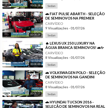
00:01:28
Sedan
⁣🚗 FIAT PULSE ABARTH - SELEÇÃO
DE SEMINOVOS NA PREMIER
MULTIMARCAS
CARVÍDEO
9 Visualizações
·
01/07/26
00:00:29
Sedan
⁣🔥 LEXUS UX 250 LUXURY NA
ÁGUIA BRANCA SEMINOVOS! 🚗✨
CARVÍDEO
8 Visualizações
·
01/07/26
00:01:00
Sedan
⁣🚗 VOLKSWAGEN POLO - SELEÇÃO
DE SEMINOVOS NA GANDINI
AUTOMÓVEIS
CARVÍDEO
8 Visualizações
·
01/07/26
00:01:17
Sedan
⁣🚗 HYUNDAI TUCSON 2016 -
SELEÇÃO DE SEMINOVOS NA REAL