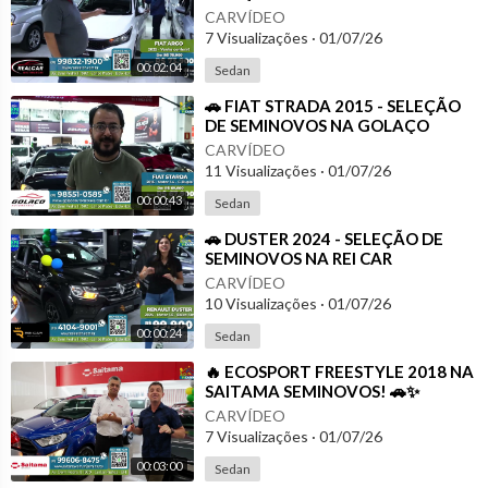
CAR MULTIMARCAS
CARVÍDEO
7 Visualizações
·
01/07/26
00:02:04
Sedan
⁣🚗 FIAT STRADA 2015 - SELEÇÃO
DE SEMINOVOS NA GOLAÇO
AUTOMÓVEIS
CARVÍDEO
11 Visualizações
·
01/07/26
00:00:43
Sedan
⁣🚗 DUSTER 2024 - SELEÇÃO DE
SEMINOVOS NA REI CAR
MULTIMARCAS
CARVÍDEO
10 Visualizações
·
01/07/26
00:00:24
Sedan
⁣🔥 ECOSPORT FREESTYLE 2018 NA
SAITAMA SEMINOVOS! 🚗✨
CARVÍDEO
7 Visualizações
·
01/07/26
00:03:00
Sedan