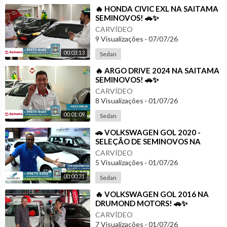
⁣🔥 HONDA CIVIC EXL NA SAITAMA
SEMINOVOS! 🚗✨
CARVÍDEO
9 Visualizações
·
07/07/26
00:03:13
Sedan
⁣🔥 ARGO DRIVE 2024 NA SAITAMA
SEMINOVOS! 🚗✨
CARVÍDEO
8 Visualizações
·
01/07/26
00:01:09
Sedan
⁣🚗 VOLKSWAGEN GOL 2020 -
SELEÇÃO DE SEMINOVOS NA
CONCEITO AUTOMÓVEIS
CARVÍDEO
5 Visualizações
·
01/07/26
00:00:31
Sedan
⁣🔥 VOLKSWAGEN GOL 2016 NA
DRUMOND MOTORS! 🚗✨
CARVÍDEO
7 Visualizações
·
01/07/26