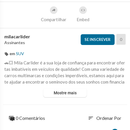
Compartilhar
Embed
milacarlider
0
SE INSCREVER
Assinantes
em
SUV
🚗💥 Mila Carlider é a sua loja de confiança para encontrar ofer
tas imbatíveis em veículos de qualidade! Com uma variedade de
carros multimarcas e condições imperdíveis, estamos aqui para
te ajudar a encontrar o seminovo dos seus sonhos com financia
mento facilitado! 🌟
Mostre mais
📍 Visite-nos: Av. Professor Magalhães Penido, 1001 - São Lui
z - BH/MG
📲 WhatsApp: (31) 98865-3066
0 Comentários
Ordenar Por
sort
🔹 Destaques da Semana⁣🔹