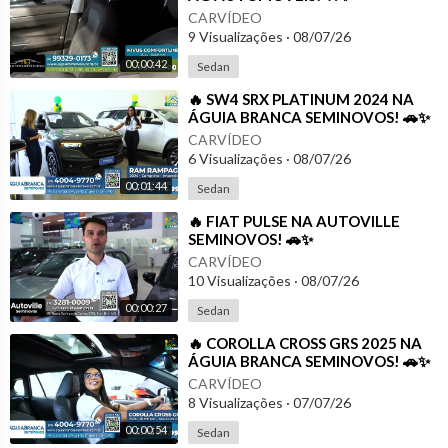
CARVÍDEO
9 Visualizações
·
08/07/26
00:00:42
Sedan
⁣🔥 SW4 SRX PLATINUM 2024 NA
ÁGUIA BRANCA SEMINOVOS! 🚗✨
CARVÍDEO
6 Visualizações
·
08/07/26
00:01:44
Sedan
⁣🔥 FIAT PULSE NA AUTOVILLE
SEMINOVOS! 🚗✨
CARVÍDEO
10 Visualizações
·
08/07/26
00:00:27
Sedan
⁣🔥 COROLLA CROSS GRS 2025 NA
ÁGUIA BRANCA SEMINOVOS! 🚗✨
CARVÍDEO
8 Visualizações
·
07/07/26
00:00:54
Sedan